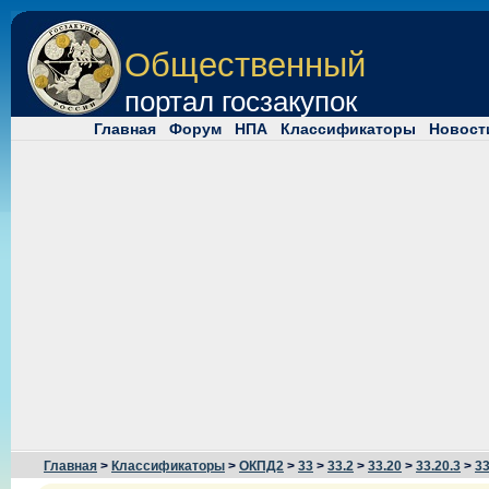
Общественный
портал госзакупок
Главная
Форум
НПА
Классификаторы
Новост
Главная
>
Классификаторы
>
ОКПД2
>
33
>
33.2
>
33.20
>
33.20.3
>
33