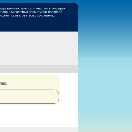
дарственных закупок и участию в тендерах
стоверный источник нормативно-правовой
 можно посоветоваться с коллегами.
тва)
.