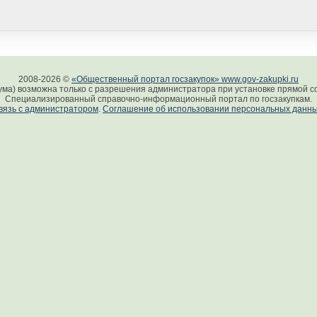
2008-2026 ©
«Общественный портал госзакупок» www.gov-zakupki.ru
ума) возможна только с разрешения администратора при установке прямой сс
Специализированный справочно-информационный портал по госзакупкам.
вязь с администратором
.
Соглашение об использовании персональных данн