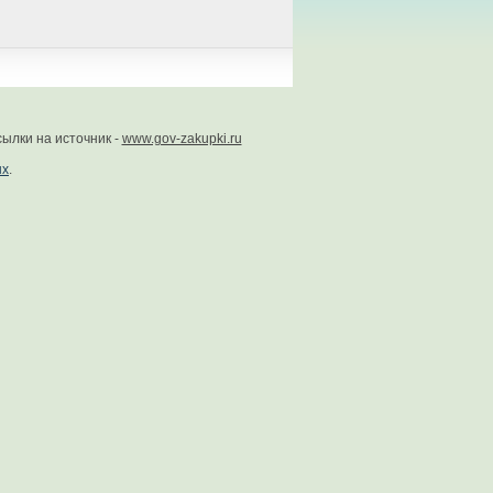
ылки на источник -
www.gov-zakupki.ru
ых
.