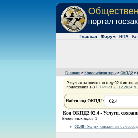
Обществе
портал госза
Главная
Форум
НПА
Кл
Главная
>
Классификаторы
>
ОКПД2
>
Результаты поиска по коду 02.4 интегри
приложения 1-3
ПП РФ от 23.12.2024 N
Найти код ОКПД2:
Код ОКПД2 02.4 - Услуги, связан
Вложенных кодов: 1
02.40
- Услуги, связанные с лесово