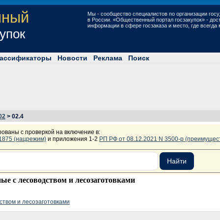
нный
Мы - сообщество специалистов по организации госу
в России. «Общественный портал госзакупок» - до
информации в сфере госзаказа и место, где всегда
купок
ассификаторы
Новости
Реклама
Поиск
02
> 02.4
рованы с проверкой на включение в:
 1875 (нацрежим)
и приложения 1-2
РП РФ от 08.12.2021 N 3500-р (преимущес
ные с лесоводством и лесозаготовками
дством и лесозаготовками