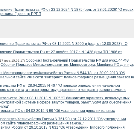
вление Правительства РФ от 23.12.2024 N 1875 (ред. от 28.01.2026) "О мерах
режима..", реестр РРПП
яжение Правительства РФ от 08.12.2021 N 3500-р (ред. от 12.05.2023) - О
вление Правительства РФ от 27 ноября 2017 г. N 1428 (изм.ПП 1906 от
Сборник Постановлений Правительства РФ для нужд 44-ФЗ
17 (ред.15.02.17)
Сборник Приказов Минэкономразвития, Минпромторга, Минфина РФ для нуж
7
з Минэкономразвития/Казначейства России N 544/18н от 20.09.2013 "Об
альном сайте РФ в сети "Интернет" планов-графиков размещения заказов н
тельства РФ от 28.04.2015 N 407 "О порядке определения начальной
ого контракта, а также цены государственного контракта, заключаемого с
тельства РФ от 08.11.2013 N 1005 "О банковских гарантиях, используемых
контрактной системе в сфере закупок товаров, работ, услуг для обеспечения
нужд"
ельства РФ от 04.02.2015 N 99 "Об установлении дополнительных
развития/Казначейства России N 761/20н от 27.12.2011 "Об утверждении
м сайте планов-графиков размещения заказа.."
вития России от 29.10.2013 N 631 "Об утверждении Типового положения
"