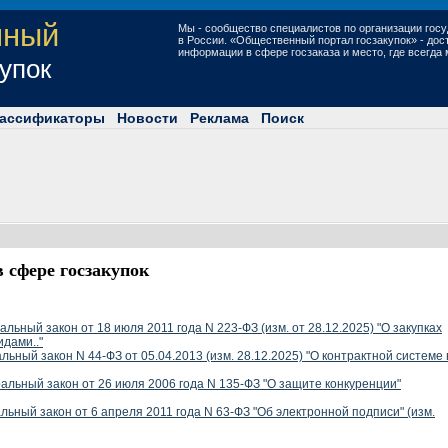
нный
Мы - сообщество специалистов по организации госу
в России. «Общественный портал госзакупок» - до
информации в сфере госзаказа и место, где всегда
купок
ассификаторы
Новости
Реклама
Поиск
 сфере госзакупок
льный закон от 18 июля 2011 года N 223-ФЗ (изм. от 28.12.2025) "О закупках
идами.."
льный закон N 44-ФЗ от 05.04.2013 (изм. 28.12.2025) "О контрактной системе 
альный закон от 26 июля 2006 года N 135-ФЗ "О защите конкуренции"
ьный закон от 6 апреля 2011 года N 63-ФЗ "Об электронной подписи" (изм.