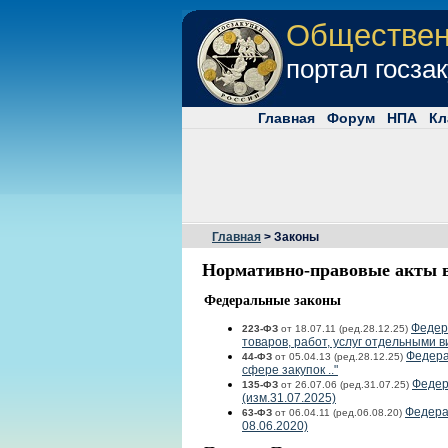
Обществе
портал госза
Главная
Форум
НПА
Кл
Главная
> Законы
Нормативно-правовые акты в
Федеральные законы
Федера
223-ФЗ
от 18.07.11 (ред.28.12.25)
товаров, работ, услуг отдельными в
Федера
44-ФЗ
от 05.04.13 (ред.28.12.25)
сфере закупок .."
Федер
135-ФЗ
от 26.07.06 (ред.31.07.25)
(изм.31.07.2025)
Федерал
63-ФЗ
от 06.04.11 (ред.06.08.20)
08.06.2020)