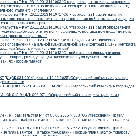
тельства РФ от 28.11.2013 N 1093 "О порядке подготовки и размещения в
сфере закупок отчета об исполнении государственного (муниципального)
дельного этапа его исполнения"
тельства РФ от 26.11.2013 N 1071 "Об утверждении Правил принятия
ных контрактов на поставку товаров, выполнение работ, оказание услуг для
срок, превышающий срок .."
ительства РФ от 25.11.2013 N 1063 "Об утверждении Правил определения
лучае ненадлежащего исполнения заказчиком, поставщиком (подрядчиком,
смотренных контрактом ..."
вития России от 02.10.2013 N 567 "Об утверждении Методических
ов определения начальной (максимальной) цены контракта, цены контракта
авщиком (подрядчиком, исполнителем)"
тельства РФ от 21.11.2013 N 1043 "О требованиях к формированию,
пок товаров, работ, услуг для обеспечения нужд субъекта РФ и
ованиях к форме планов"
КПД2 (ОК 034-2014) (изм. от 12.12.2025) Общероссийский классификатор
 деятельности
КВЭД2 (ОК 029-2014) (изм.11.09.2025) Общероссийский классификатор видов
И - ОК 015-94 (МК 002-97) - Общероссийский классификатор единиц
ление Правительства РФ от 05.06.2015 N 553 "Об утверждении Правил
ия плана-графика закупок ... а также требований к форме плана-графика
ление Правительства РФ от 05.06.2015 N 552 "Об утверждении Правил
я плана закупок ... а также требований к форме плана закупок товаров.."