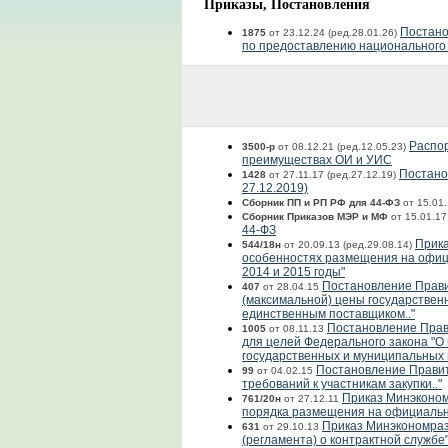
Приказы, Постановления
Постано
1875
от 23.12.24 (ред.28.01.26)
по предоставлению национального 
Распор
3500-р
от 08.12.21 (ред.12.05.23)
преимуществах ОИ и УИС
Постано
1428
от 27.11.17 (ред.27.12.19)
27.12.2019)
Сборник ПП и РП РФ для 44-ФЗ
от 15.01.
Сборник Приказов МЭР и МФ
от 15.01.1
44-ФЗ
Прика
544/18н
от 20.09.13 (ред.29.08.14)
особенностях размещения на офици
2014 и 2015 годы"
Постановление Прави
407
от 28.04.15
(максимальной) цены государственн
единственным поставщиком.."
Постановление Прави
1005
от 08.11.13
для целей Федерального закона "О 
государственных и муниципальных 
Постановление Правит
99
от 04.02.15
требований к участникам закупки.."
Приказ Минэконом
761/20н
от 27.12.11
порядка размещения на официально
Приказ Минэкономраз
631
от 29.10.13
(регламента) о контрактной службе