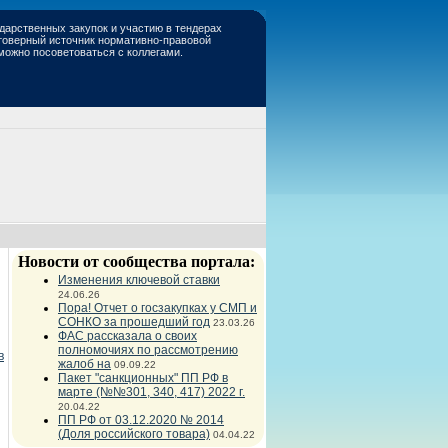
дарственных закупок и участию в тендерах
стоверный источник нормативно-правовой
 можно посоветоваться с коллегами.
Новости от сообщества портала:
Изменения ключевой ставки
24.06.26
Пора! Отчет о госзакупках у СМП и
СОНКО за прошедший год
23.03.26
ФАС рассказала о своих
полномочиях по рассмотрению
в
жалоб на
09.09.22
Пакет "санкционных" ПП РФ в
марте (№№301, 340, 417) 2022 г.
20.04.22
ПП РФ от 03.12.2020 № 2014
(Доля российского товара)
04.04.22