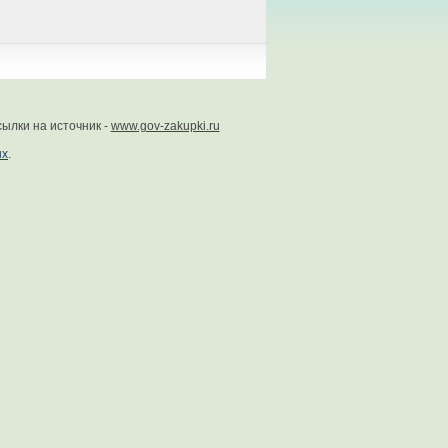
ылки на источник -
www.gov-zakupki.ru
ых
.