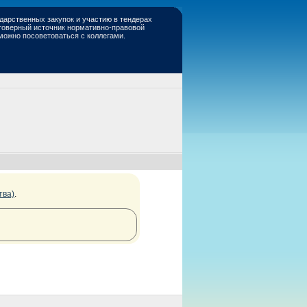
дарственных закупок и участию в тендерах
стоверный источник нормативно-правовой
 можно посоветоваться с коллегами.
тва)
.