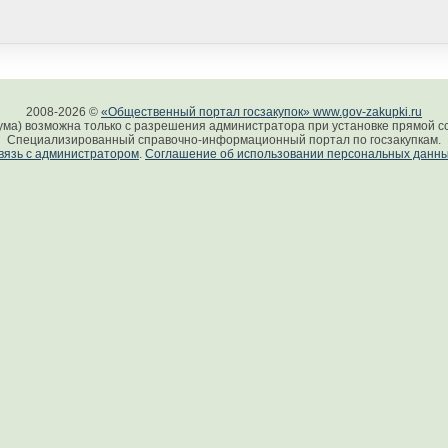
2008-2026 ©
«Общественный портал госзакупок» www.gov-zakupki.ru
ума) возможна только с разрешения администратора при установке прямой сс
Специализированный справочно-информационный портал по госзакупкам.
вязь с администратором
.
Соглашение об использовании персональных данн