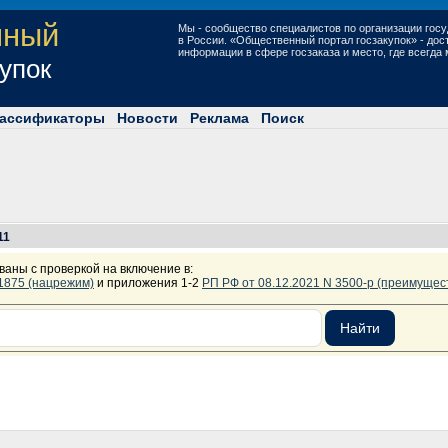
нный
Мы - сообщество специалистов по организации госу
в России. «Общественный портал госзакупок» - до
информации в сфере госзаказа и место, где всегда
купок
ассификаторы
Новости
Реклама
Поиск
11
ваны с проверкой на включение в:
 1875 (нацрежим)
и приложения 1-2
РП РФ от 08.12.2021 N 3500-р (преимущес