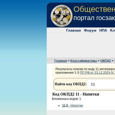
Обществе
портал госза
Главная
Форум
НПА
Кл
Главная
>
Классификаторы
>
ОКПД2
> 
Результаты поиска по коду 11 интегриро
приложения 1-3
ПП РФ от 23.12.2024 N
Найти код ОКПД2:
Код ОКПД2 11 - Напитки
Вложенных кодов: 1
11.0
- Напитки