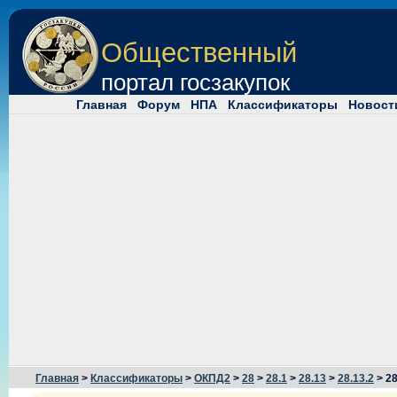
Общественный
портал госзакупок
Главная
Форум
НПА
Классификаторы
Новост
Главная
>
Классификаторы
>
ОКПД2
>
28
>
28.1
>
28.13
>
28.13.2
> 28