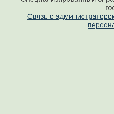
го
Связь с администраторо
персон