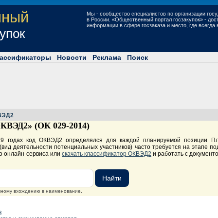
нный
Мы - сообщество специалистов по организации госу
в России. «Общественный портал госзакупок» - до
информации в сфере госзаказа и место, где всегда
купок
ассификаторы
Новости
Реклама
Поиск
ВЭД2
КВЭД2» (ОК 029-2014)
019 годах код ОКВЭД2 определялся для каждой планируемой позиции П
вид деятельности потенциальных участников) часто требуется на этапе под
о онлайн-сервиса или
скачать классификатор ОКВЭД2
и работать с документ
очному вхождению в наименование.
в