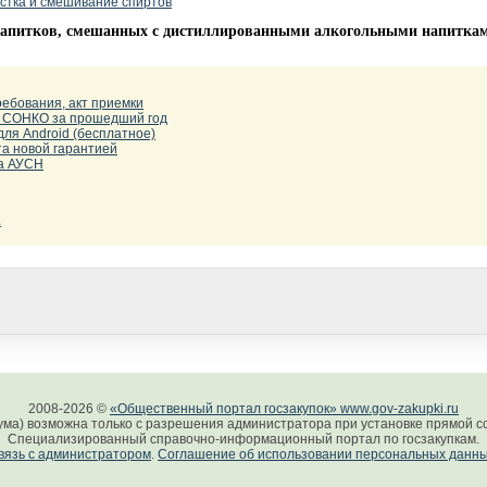
истка и смешивание спиртов
 напитков, смешанных с дистиллированными алкогольными напитка
ебования, акт приемки
 и СОНКО за прошедший год
для Android (бесплатное)
а новой гарантией
на АУСН
2
2008-2026 ©
«Общественный портал госзакупок» www.gov-zakupki.ru
ума) возможна только с разрешения администратора при установке прямой сс
Специализированный справочно-информационный портал по госзакупкам.
вязь с администратором
.
Соглашение об использовании персональных данн