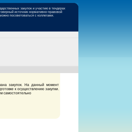
дарственных закупок и участию в тендерах
стоверный источник нормативно-правовой
 можно посоветоваться с коллегами.
лана закупок. На данный момент
готовке к осуществлению закупки.
ом самостоятельно