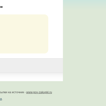
ми
ылки на источник -
www.gov-zakupki.ru
ых
.