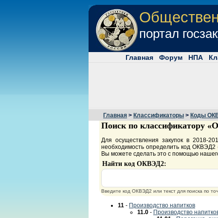
Обществе
портал госза
Главная
Форум
НПА
Кл
Главная
>
Классификаторы
>
Коды ОК
Поиск по классификатору «О
Для осуществления закупок в 2018-2
необходимость определить код ОКВЭД2 (
Вы можете сделать это с помощью нашег
Найти код ОКВЭД2:
Введите код ОКВЭД2 или текст для поиска по т
11
-
Производство напитков
11.0
-
Производство напитко