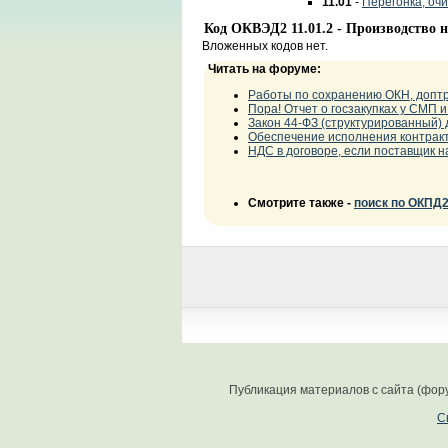
11.01
-
Перегонка, оч
Код ОКВЭД2 11.01.2 - Производство
Вложенных кодов нет.
Читать на форуме:
Работы по сохранению ОКН, доптр
Пора! Отчет о госзакупках у СМП
Закон 44-ФЗ (структурированный) 
Обеспечение исполнения контракт
НДС в договоре, если поставщик 
Смотрите также -
поиск по ОКПД
Публикация материалов с сайта (фор
С