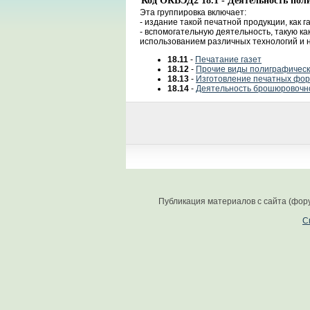
Код ОКВЭД2 18.1 - Деятельность поли
Эта группировка включает:
- издание такой печатной продукции, как 
- вспомогательную деятельность, такую к
использованием различных технологий и 
18.11
-
Печатание газет
18.12
-
Прочие виды полиграфическ
18.13
-
Изготовление печатных фор
18.14
-
Деятельность брошюровочно
Публикация материалов с сайта (фор
С