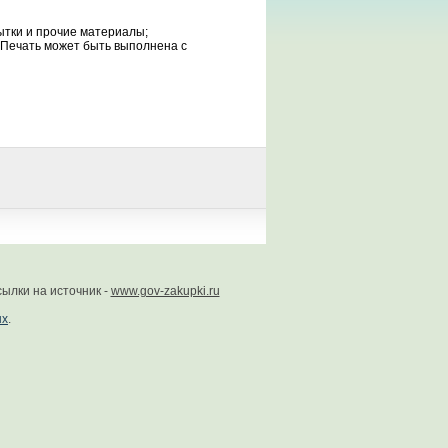
рытки и прочие материалы;
 Печать может быть выполнена с
ылки на источник -
www.gov-zakupki.ru
ых
.