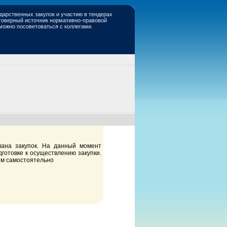
дарственных закупок и участию в тендерах
стоверный источник нормативно-правовой
 можно посоветоваться с коллегами.
лана закупок. На данный момент
готовке к осуществлению закупки.
ом самостоятельно