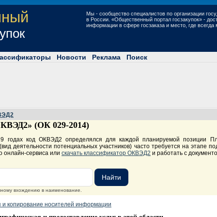
нный
Мы - сообщество специалистов по организации госу
в России. «Общественный портал госзакупок» - до
информации в сфере госзаказа и место, где всегда
купок
ассификаторы
Новости
Реклама
Поиск
ВЭД2
КВЭД2» (ОК 029-2014)
019 годах код ОКВЭД2 определялся для каждой планируемой позиции П
вид деятельности потенциальных участников) часто требуется на этапе под
о онлайн-сервиса или
скачать классификатор ОКВЭД2
и работать с документ
очному вхождению в наименование.
я и копирование носителей информации