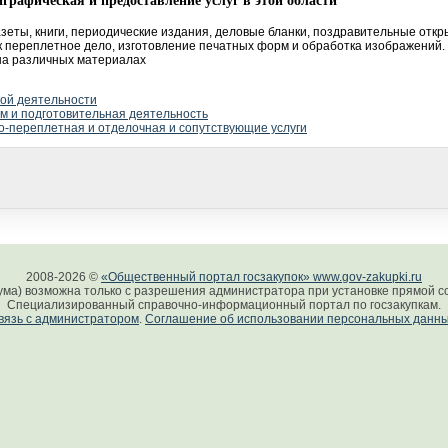
графическая и предоставление услуг в этой области
газеты, книги, периодические издания, деловые бланки, поздравительные отк
ак переплетное дело, изготовление печатных форм и обработка изображений.
на различных материалах
ой деятельности
м и подготовительная деятельность
-переплетная и отделочная и сопутствующие услуги
2008-2026 ©
«Общественный портал госзакупок» www.gov-zakupki.ru
ума) возможна только с разрешения администратора при установке прямой сс
Специализированный справочно-информационный портал по госзакупкам.
вязь с администратором
.
Соглашение об использовании персональных данн