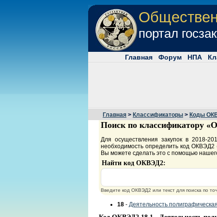
Обществе
портал госза
Главная
Форум
НПА
Кл
Главная
>
Классификаторы
>
Коды ОК
Поиск по классификатору «О
Для осуществления закупок в 2018-2
необходимость определить код ОКВЭД2 (
Вы можете сделать это с помощью нашег
Найти код ОКВЭД2:
Введите код ОКВЭД2 или текст для поиска по т
18
-
Деятельность полиграфическа