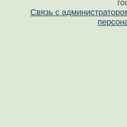
го
Связь с администраторо
персон