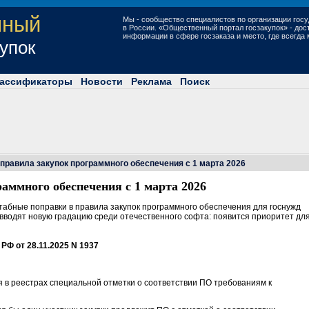
нный
Мы - сообщество специалистов по организации госу
в России. «Общественный портал госзакупок» - до
информации в сфере госзаказа и место, где всегда
купок
ассификаторы
Новости
Реклама
Поиск
правила закупок программного обеспечения с 1 марта 2026
аммного обеспечения с 1 марта 2026
штабные поправки в правила закупок программного обеспечения для госнужд
и вводят новую градацию среди отечественного софта: появится приоритет дл
Ф от 28.11.2025 N 1937
 в реестрах специальной отметки о соответствии ПО требованиям к