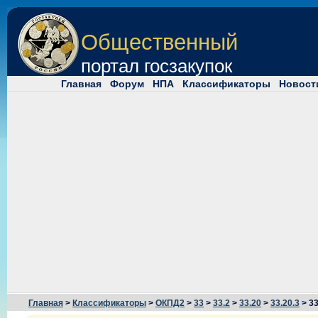
Общественный
портал госзакупок
Главная
Форум
НПА
Классификаторы
Новост
Главная
>
Классификаторы
>
ОКПД2
>
33
>
33.2
>
33.20
>
33.20.3
> 33